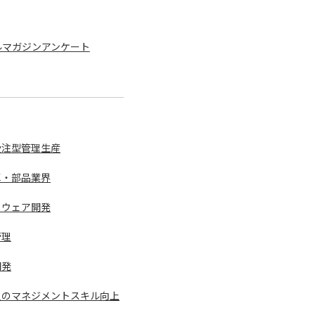
ルマガジンアンケート
受注型管理生産
車・部品業界
トウェア開発
管理
開発
員のマネジメントスキル向上