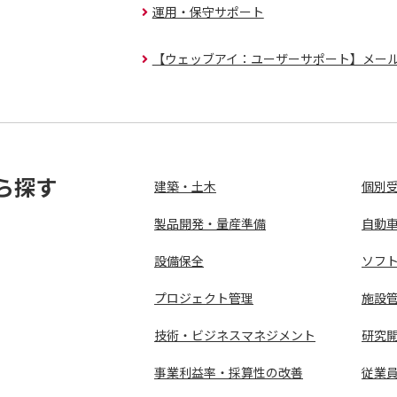
運用・保守サポート
【ウェッブアイ：ユーザーサポート】メー
ら探す
建築・土木
個別
製品開発・量産準備
自動
設備保全
ソフ
プロジェクト管理
施設
技術・ビジネスマネジメント
研究
事業利益率・採算性の改善
従業