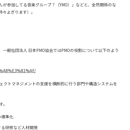
んが参加してる音楽グループ？（YMO）」などと、全然関係のな
時々よぎります）。
ceの略であり、一般社団法人 日本PMO協会ではPMOの役割について以下のよう
1%A8%E3%81%AF/
ジェクトマネジメントの支援を横断的に行う部門や構造システムを
す。
の標準化
する研修など人材開発