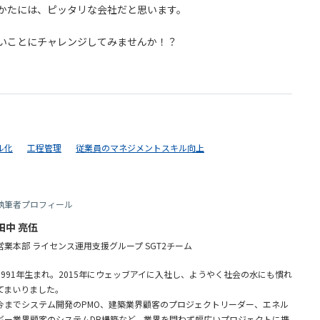
かたには、ピッタリな会社だと思います。
いことにチャレンジしてみませんか！？
ル化
工程管理
従業員のマネジメントスキル向上
執筆者プロフィール
田中 亮伍
営業本部 ライセンス運用支援グループ SGT2チーム
1991年生まれ。2015年にウェッブアイに入社し、ようやく社会の水にも慣れ
てまいりました。
今までシステム開発のPMO、建築業界顧客のプロジェクトリーダー、エネル
ギー業界顧客のシステムDB構築など、業界を問わず幅広いプロジェクトに携