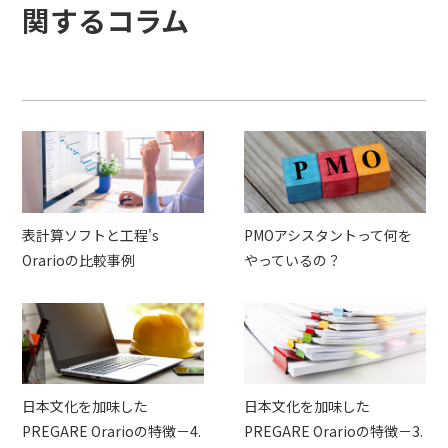
関するコラム
表計算ソフトと工程's
PMOアシスタントって何を
Orarioの比較事例
やっているの？
日本文化を加味した
日本文化を加味した
PREGARE Orarioの特徴－4.
PREGARE Orarioの特徴－3.