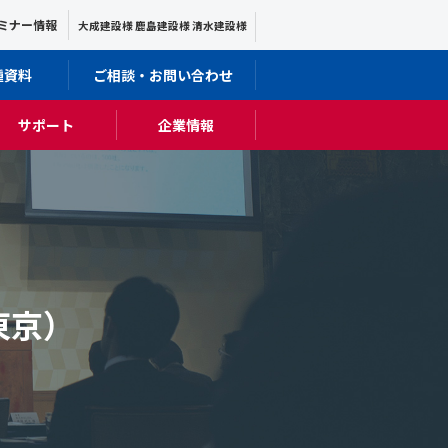
ミナー情報
大成建設様 鹿島建設様 清水建設様
種資料
ご相談・お問い合わせ
サポート
企業情報
東京）