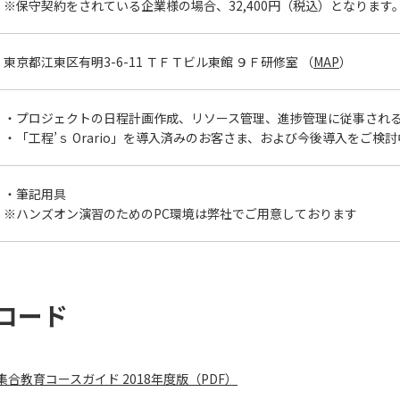
※保守契約をされている企業様の場合、32,400円（税込）となります
東京都江東区有明3-6-11 ＴＦＴビル東館 ９Ｆ研修室 （
MAP
）
・プロジェクトの日程計画作成、リソース管理、進捗管理に従事され
・「工程’ｓ Orario」を導入済みのお客さま、および今後導入をご検
・筆記用具
※ハンズオン演習のためのPC環境は弊社でご用意しております
ロード
合教育コースガイド 2018年度版（PDF）