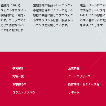
、組織内における
定期開催の製品トレーニング・
電話・メールにてお
ロジェクトマネジメン
不定期開催のセミナーの他、お
年間保守サービスを
を横断的に行う部門・
客様の要望に応じてプロジェク
いただいたお客様に
とです。ウェッブアイ
トマネジメント研修・製品トレ
お問い合わせへと対
応じた柔軟なPMO
ーニングを実施しています。
を解決いたします。
ービスをご提供しま
事例紹介
企業情報
実績一覧
ニュースリリース
お客様の声
教育研修・セミナー情報
コラム・ノウハウ
サポート