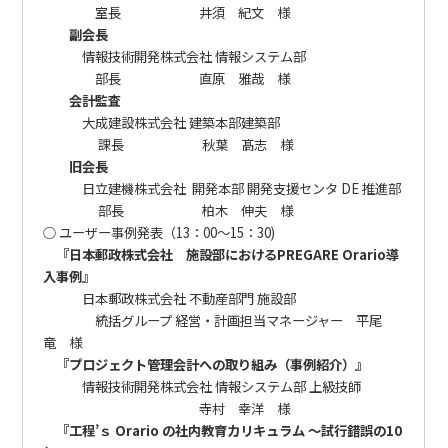
室長 井須 紀文 様
副会長
情報技術開発株式会社 情報システム部
部長 直原 雅哉 様
会計監査
大成建設株式会社 建築本部建築部
課長 秋葉 髙志 様
旧会長
日立建機株式会社 開発本部 開発支援センタ DE 推進部
部長 柏木 伸夫 様
○ ユーザー事例発表（13：00～15：30)
『日本郵政株式会社 施設部におけるPREGARE Orario導
入事例』
日本郵政株式会社 不動産部門 施設部
統括グループ 経営・計画担当マネージャー 平尾
竜 様
『プロジェクト管理会計への取り組み（事例紹介）』
情報技術開発株式会社 情報システム部 上級技師
寺村 幸洋 様
『工程’ｓ Orario の社内教育カリキュラム ～試行錯誤の10