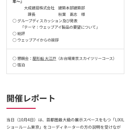
年～』
大成建設株式会社 建築本部建築部
課長 秋葉 髙志 様
○ グループディスカッション及び発表
「テーマ：ウェッブアイ製品の要望について」
○ 総評
○ ウェッブアイからの挨拶
○ 懇親会：
屋形船 大江戸
（お台場東京スカイツリーコース）
○ 宿泊
開催レポート
当日（10月4日）は、首都圏最大級の展示スペースをもつ「LIXIL
ショールーム東京」をコーディネーターの方の説明を受けなが