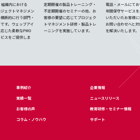
、組織内における
定期開催の製品トレーニング・
電話・メールにてお
ロジェクトマネジメン
不定期開催のセミナーの他、お
年間保守サービスを
を横断的に行う部門・
客様の要望に応じてプロジェク
いただいたお客様に
とです。ウェッブアイ
トマネジメント研修・製品トレ
お問い合わせへと対
応じた柔軟なPMO
ーニングを実施しています。
を解決いたします。
ービスをご提供しま
事例紹介
企業情報
実績一覧
ニュースリリース
お客様の声
教育研修・セミナー情報
コラム・ノウハウ
サポート