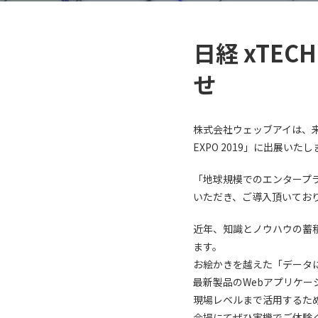
日経 xTE
せ
株式会社ウェッブアイは、来る
EXPO 2019」に出展いた
「地球規模でのエンタープ
いただき、ご導入頂いており
近年、知識とノウハウの蓄
ます。
お絵かきを越えた「データ
最新製品のWebアプリケーシ
現場レベルまで活用するた
会場にてぜひ実機でご体験