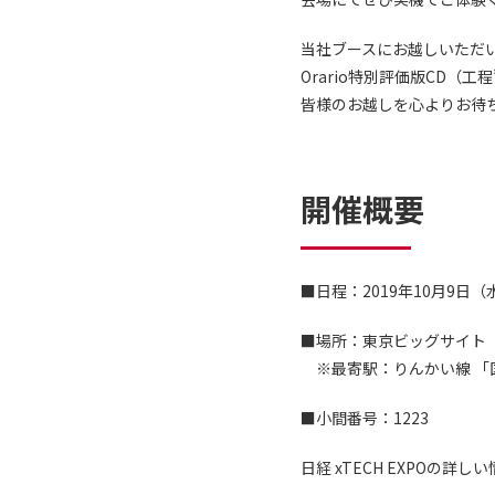
当社ブースにお越しいただ
Orario特別評価版CD（工
皆様のお越しを心よりお待
開催概要
■日程：2019年10月9日
■場所：東京ビッグサイト 
※最寄駅：りんかい線 「
■小間番号：1223
日経 xTECH EXPOの詳し