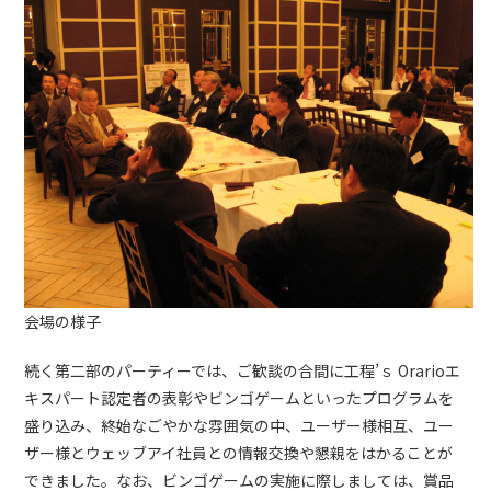
会場の様子
続く第二部のパーティーでは、ご歓談の合間に工程’ｓ Orarioエ
キスパート認定者の表彰やビンゴゲームといったプログラムを
盛り込み、終始なごやかな雰囲気の中、ユーザー様相互、ユー
ザー様とウェッブアイ社員との情報交換や懇親をはかることが
できました。なお、ビンゴゲームの実施に際しましては、賞品