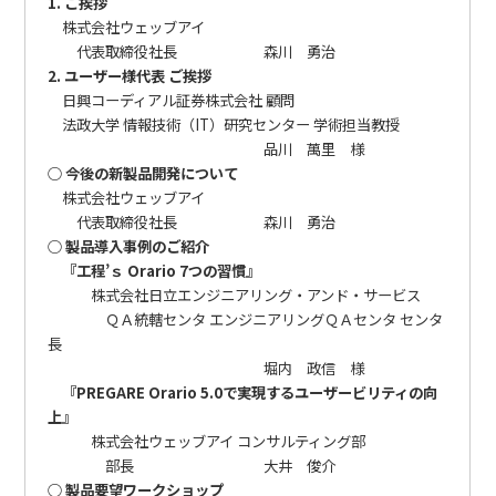
1. ご挨拶
株式会社ウェッブアイ
代表取締役社長 森川 勇治
2. ユーザー様代表 ご挨拶
日興コーディアル証券株式会社 顧問
法政大学 情報技術（IT）研究センター 学術担当教授
品川 萬里 様
○ 今後の新製品開発について
株式会社ウェッブアイ
代表取締役社長 森川 勇治
○ 製品導入事例のご紹介
『工程’ｓ Orario 7つの習慣』
株式会社日立エンジニアリング・アンド・サービス
ＱＡ統轄センタ エンジニアリングＱＡセンタ センタ
長
堀内 政信 様
『PREGARE Orario 5.0で実現するユーザービリティの向
上』
株式会社ウェッブアイ コンサルティング部
部長 大井 俊介
○ 製品要望ワークショップ