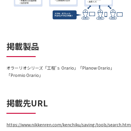
掲載製品
オラーリオシリーズ「工程’ｓ Orario」「Planow Orario」
「Promio Orario」
掲載先URL
https://www.nikkenren.com/kenchiku/saving/tools/search.htm