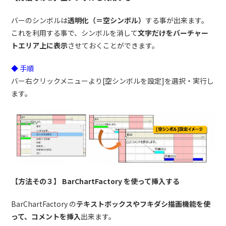
バーのシンボルは
透明化（＝空シンボル）
する事が出来ます。
これを利用する事で、シンボルを消して
文字だけをバーチャー
トエリア上に表示
させておくことができます。
◆ 手順
バー右クリックメニューより[空シンボルを設定]を選択・実行し
ます。
【方法その３】 BarChartFactory を使って挿入する
BarChartFactory の
テキストボックスやフキダシ描画機能を使
って、コメントを挿入
出来ます。