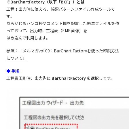
※BarChartFactory（以下「BCF」）とは
工程's 出力時に使える、帳票パターンファイル作成ツールで
す。
あらかじめハンコ枠やコメント欄を配置した帳票ファイルを作
っておいて、出力時に工程表（EMF 画像）を
はめ込んで利用します。
参照：
「メルマガvol.09：BarChart Factoryを使った印刷方法
について」
◆ 手順
工程表印刷時、出力先に
BarChartFactory を選択
します。