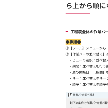
ら上から順に
工程表全体の作業バ
●手順●
①［ツール］メニューから
②［作業バーの並べ替え］
・ビューの選択：並べ替え
・期間：並べ替えを行う期
・週の開始日：［期間］を
・キー：並べ替えのキーと
・順序：並べ替えの順序の