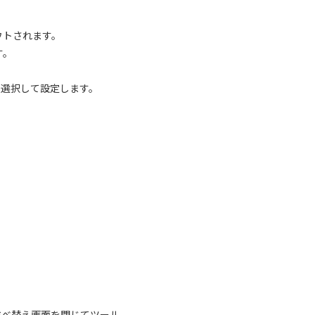
ウトされます。
す。
ら選択して設定します。
並べ替え画面を閉じてツール