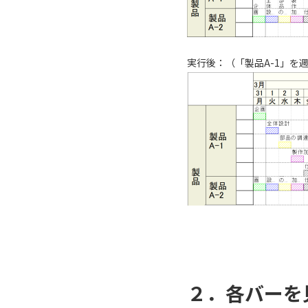
実行後：（「製品A-1」
２．各バーを