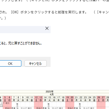
示され、［OK］ボタンをクリックすると処理を実行します。 （［キャ
す。）
行前