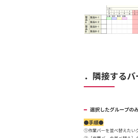
．隣接するバ
選択したグループの
●手順●
①作業バーを並べ替えたい