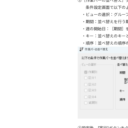
②［作業バーの並べ替え］
条件設定画面で以下のよ
・ビューの選択：グループ
・期間：並べ替えを行う期
・週の開始日：［期間］を
・キー：並べ替えのキーと
・順序：並べ替えの順序の
③設定後、[実行]ボタン