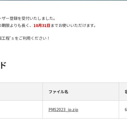
ーザー登録を受付いたしました。
の期限よりも長く、
10
月31日
までお使いいただけます。
版工程’ｓをご利用ください！
ード
ファイル名
PMS2023_jp.zip
6